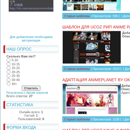
Старые шаблоны
| Просмотров: 936 | |
Дата
ШАБЛОН ДЛЯ UCOZ РИП ANIME P
Доба
Опис
Для добавления необходима
авторизация
НАШ ОПРОС
Сколько Вам лет?
5-10
10-15
15-20
Старые шаблоны
| Просмотров: 2523 | |
Дат
20-25
25-30
АДАПТАЦИЯ ANIMEPLANET BY O
30-40
40+
Доба
Опис
Адапт
Результаты
|
Архив опросов
Всего ответов:
27
СТАТИСТИКА
Онлайн всего:
1
Гостей:
1
Пользователей:
0
Старые шаблоны
| Просмотров: 1138 | |
Дат
ФОРМА ВХОДА