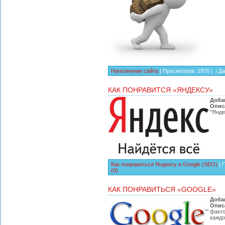
Наполнение сайта
| Просмотров: 1876 | |
Да
КАК ПОНРАВИТСЯ «ЯНДЕКСУ»
Доба
Опис
"Янде
Как понравиться Яндексу и Google (SEO)
| 
(0)
КАК ПОНРАВИТЬСЯ «GOOGLE»
Доба
Опис
факто
каждо