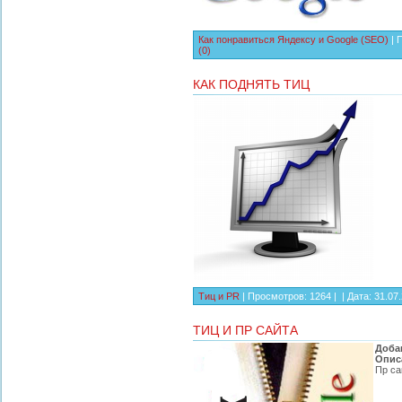
Как понравиться Яндексу и Google (SEO)
| 
(0)
КАК ПОДНЯТЬ ТИЦ
Тиц и PR
| Просмотров: 1264 | |
Дата:
31.07
ТИЦ И ПР САЙТА
Доба
Опис
Пр са