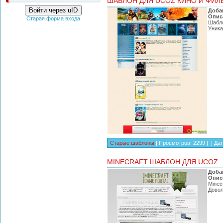
ШАБЛОН ДЛЯ UCOZ КИНО И ФИЛ
Войти через uID
Доба
Опис
Старая форма входа
Шабло
Уника
Старые шаблоны
| Просмотров: 2299 | |
Дат
MINECRAFT ШАБЛОН ДЛЯ UCOZ
Доба
Опис
Minec
Довол