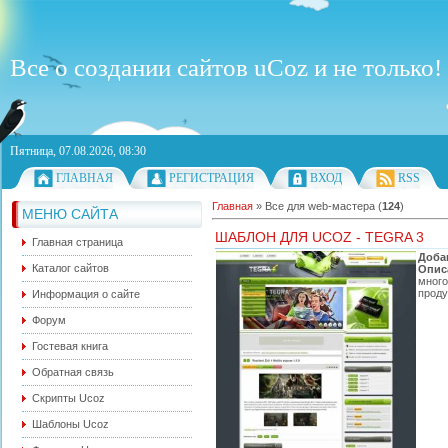
Все о создании сайтов uCoz и не только!
Пятница, 07.08.2026, 08:30
ГЛАВНАЯ
РЕГИСТРАЦИЯ
ВХОД
RSS
Главная
»
Все для web-мастера
(
124
)
МЕНЮ САЙТА
ШАБЛОН ДЛЯ UCOZ - TEGRA 3
Главная страница
Доба
Каталог сайтов
Опис
много
проду
Информация о сайте
Форум
Гостевая книга
Обратная связь
Скрипты Ucoz
Шаблоны Ucoz