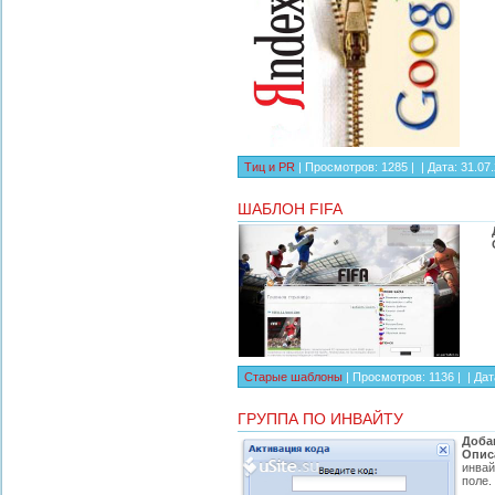
Тиц и PR
| Просмотров: 1285 | |
Дата:
31.07
ШАБЛОН FIFA
Старые шаблоны
| Просмотров: 1136 | |
Дат
ГРУППА ПО ИНВАЙТУ
Доба
Опис
инвай
поле.