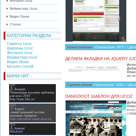
Фотошоп Ucoz
Вебмастеру Ucoz
Видео Уроки
Статьи
КАТЕГОРИИ РАЗДЕЛА
Скрипты Ucoz
Новые шаблоны
| Просмотров: 3977 | |
Дат
Шаблоны Ucoz
Фотошоп Ucoz
Вебмастеру Ucoz
ДЕЛАЕМ ВКЛАДКИ НА JQUERY (U
Видео Уроки
Исто
Каталог статей
Доба
Опис
МИНИ-ЧАТ
же на
Скрипты разное
| Просмотров: 2156 | |
Дата
DANGDOOT ШАБЛОН ДЛЯ UCOZ
Доба
Опис
всего
слайд